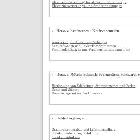
Elektrische Ausrüstung für Motoren und Fahrzeuge
Elektrizitätsverteilungs- und Schalteinrichtungen
Herst. v. Kraftwagen + Kraftwagenteilen
Karosserien, Aufbauten und Anhänger
Lastkraftwagen und Lastkraftwagenmotoren
Personenkraftwagen und Personenkraftwagenmotoren
Herst. v. Möbeln, Schmuck, Sportgeräten, Spielwaren e
Bearbeitung von Edelsteinen, Schmucksteinen und Perlen
Besen und Bürsten
Bodenbeläge auf textiler Unterlage
Kohlenbergbau, etc.
Braunkohlenbergbau und Brikettherstellung
Steinkohlenbergbau, Steinkohle
Steinkohlenbriketts