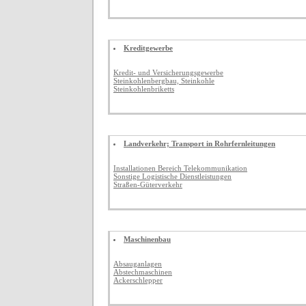
Kreditgewerbe
Kredit- und Versicherungsgewerbe
Steinkohlenbergbau, Steinkohle
Steinkohlenbriketts
Landverkehr; Transport in Rohrfernleitungen
Installationen Bereich Telekommunikation
Sonstige Logistische Dienstleistungen
Straßen-Güterverkehr
Maschinenbau
Absauganlagen
Abstechmaschinen
Ackerschlepper