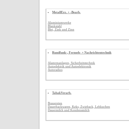
MetallErz. + -Bearb.
Aluminiumwerke
Blankstahl
Blei, Zink und Zinn
Rundfunk-, Fernseh- + Nachrichtentechnik
Alamrmanlagen, Sicherheitstechnik
Autoelektrik und Autoelektronik
Autoradios
TabakVerarb.
Brauereien
Dauerbackwaren, Keks, Zwieback, Lebkuchen
Dauermilch und Kondensmilch