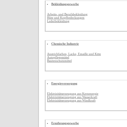
Bekleidungsgewerbe
Arbeits- und Berufsbekleidung
Hüte und Kopfbedeckungen
Lederbekleidung
Chemische Industrie
Anstrichfarben, Lacke, Emaille und Kitte
Autopflegemittel
Bautenschutzmittel
Energieversorgung
Elektrizitätserzeugung aus Kernenergie
Elektrizitätserzeugung aus Wasserkraft
Elektrizitätserzeugung aus Windkraft
Ernährungsgewerbe