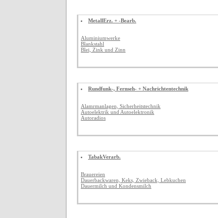
MetallErz. + -Bearb.
Aluminiumwerke
Blankstahl
Blei, Zink und Zinn
Rundfunk-, Fernseh- + Nachrichtentechnik
Alamrmanlagen, Sicherheitstechnik
Autoelektrik und Autoelektronik
Autoradios
TabakVerarb.
Brauereien
Dauerbackwaren, Keks, Zwieback, Lebkuchen
Dauermilch und Kondensmilch