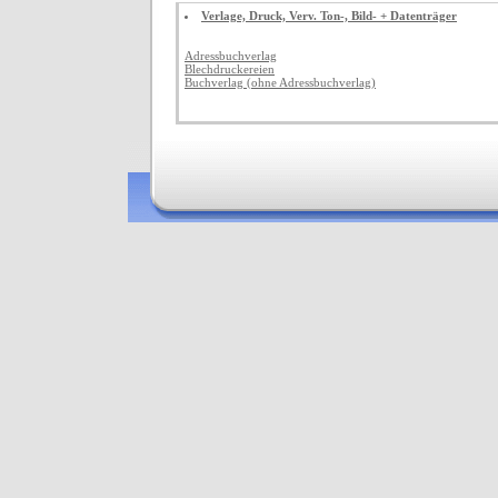
Verlage, Druck, Verv. Ton-, Bild- + Datenträger
Adressbuchverlag
Blechdruckereien
Buchverlag (ohne Adressbuchverlag)