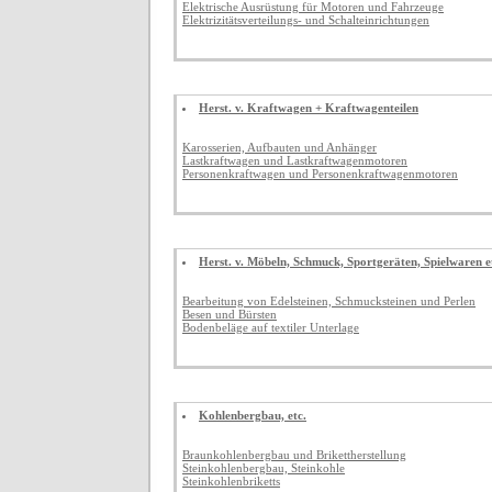
Elektrische Ausrüstung für Motoren und Fahrzeuge
Elektrizitätsverteilungs- und Schalteinrichtungen
Herst. v. Kraftwagen + Kraftwagenteilen
Karosserien, Aufbauten und Anhänger
Lastkraftwagen und Lastkraftwagenmotoren
Personenkraftwagen und Personenkraftwagenmotoren
Herst. v. Möbeln, Schmuck, Sportgeräten, Spielwaren e
Bearbeitung von Edelsteinen, Schmucksteinen und Perlen
Besen und Bürsten
Bodenbeläge auf textiler Unterlage
Kohlenbergbau, etc.
Braunkohlenbergbau und Brikettherstellung
Steinkohlenbergbau, Steinkohle
Steinkohlenbriketts