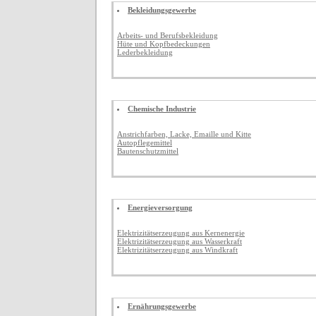
Bekleidungsgewerbe
Arbeits- und Berufsbekleidung
Hüte und Kopfbedeckungen
Lederbekleidung
Chemische Industrie
Anstrichfarben, Lacke, Emaille und Kitte
Autopflegemittel
Bautenschutzmittel
Energieversorgung
Elektrizitätserzeugung aus Kernenergie
Elektrizitätserzeugung aus Wasserkraft
Elektrizitätserzeugung aus Windkraft
Ernährungsgewerbe