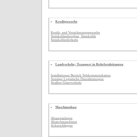
Kreditgewerbe
Kredit- und Versicherungsgewerbe
Steinkohlenbergbau, Steinkohle
Steinkohlenbriketts
Landverkehr; Transport in Rohrfernleitungen
Installationen Bereich Telekommunikation
Sonstige Logistische Dienstleistungen
Straßen-Güterverkehr
Maschinenbau
Absauganlagen
Abstechmaschinen
Ackerschlepper