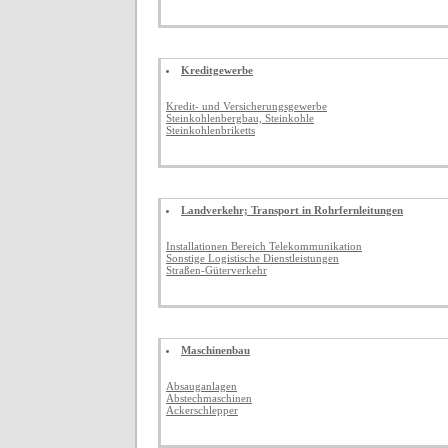
Kreditgewerbe
Kredit- und Versicherungsgewerbe
Steinkohlenbergbau, Steinkohle
Steinkohlenbriketts
Landverkehr; Transport in Rohrfernleitungen
Installationen Bereich Telekommunikation
Sonstige Logistische Dienstleistungen
Straßen-Güterverkehr
Maschinenbau
Absauganlagen
Abstechmaschinen
Ackerschlepper