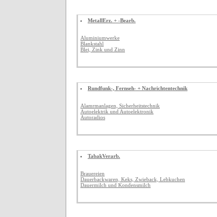
MetallErz. + -Bearb.
Aluminiumwerke
Blankstahl
Blei, Zink und Zinn
Rundfunk-, Fernseh- + Nachrichtentechnik
Alamrmanlagen, Sicherheitstechnik
Autoelektrik und Autoelektronik
Autoradios
TabakVerarb.
Brauereien
Dauerbackwaren, Keks, Zwieback, Lebkuchen
Dauermilch und Kondensmilch