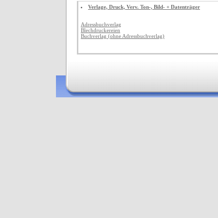
Verlage, Druck, Verv. Ton-, Bild- + Datenträger
Adressbuchverlag
Blechdruckereien
Buchverlag (ohne Adressbuchverlag)