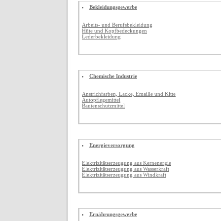
Bekleidungsgewerbe
Arbeits- und Berufsbekleidung
Hüte und Kopfbedeckungen
Lederbekleidung
Chemische Industrie
Anstrichfarben, Lacke, Emaille und Kitte
Autopflegemittel
Bautenschutzmittel
Energieversorgung
Elektrizitätserzeugung aus Kernenergie
Elektrizitätserzeugung aus Wasserkraft
Elektrizitätserzeugung aus Windkraft
Ernährungsgewerbe