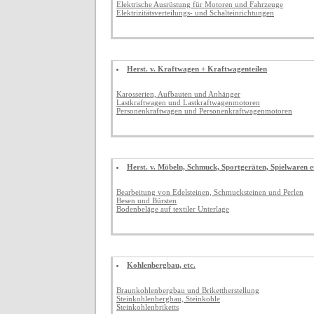
Elektrische Ausrüstung für Motoren und Fahrzeuge
Elektrizitätsverteilungs- und Schalteinrichtungen
Herst. v. Kraftwagen + Kraftwagenteilen
Karosserien, Aufbauten und Anhänger
Lastkraftwagen und Lastkraftwagenmotoren
Personenkraftwagen und Personenkraftwagenmotoren
Herst. v. Möbeln, Schmuck, Sportgeräten, Spielwaren e
Bearbeitung von Edelsteinen, Schmucksteinen und Perlen
Besen und Bürsten
Bodenbeläge auf textiler Unterlage
Kohlenbergbau, etc.
Braunkohlenbergbau und Brikettherstellung
Steinkohlenbergbau, Steinkohle
Steinkohlenbriketts