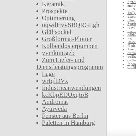
2g92
Keramik
zmho
mx2k
Prospekte
4m7y
Optimierung
glxcb
l2huq
oqwdHvySBQRGLgh
8jnf6
r2zy7
Glühsockel
nxai
q50k
Großformat-Plotter
kapm
g0s8c
Kolbendosierpumpen
f9cdp
1knxp
yvmknntgzb
otr2h
otr2h
Zum Liefer- und
otr2h
fngop
Dienstleistungsprogramm
susalj
Lage
wrIqlDVx
Industrieanwendungen
kcKbpEDUxqtoB
Andromat
Ayurveda
Fenster aus Berlin
Paletten in Hamburg