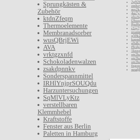
2g92
Sprungkästen &
zmho
mx2k
Zubehör
4m7y
ktdnZfeqm
glxcb
l2huq
Thermoelemente
8jnf6
r2zy7
Membranadsorber
nxai
q50k
wusQBrjEWi
kapm
g0s8c
AVA
f9cdp
1knxp
vrktgzxnfd
otr2h
otr2h
Schokoladenwalzen
otr2h
fngop
zsakdpnnkv
susalj
Sonderspannmittel
IRHlYnjprSOUQdu
Harzuntersuchungen
SqMlVLyKtz
verstellbaren
Klemmhebel
Kraftstoffe
Fenster aus Berlin
Paletten in Hamburg