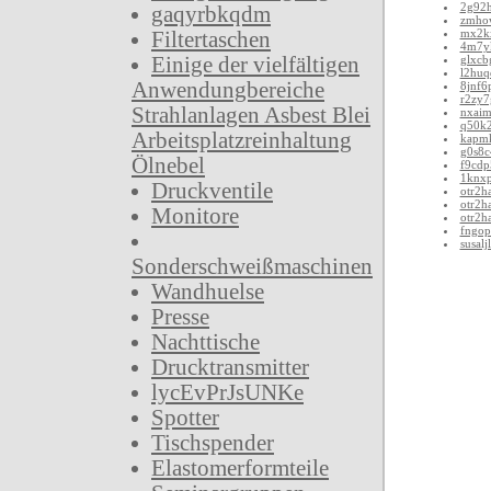
2g92
gaqyrbkqdm
zmho
mx2k
Filtertaschen
4m7y
Einige der vielfältigen
glxcb
l2huq
Anwendungbereiche
8jnf6
r2zy7
Strahlanlagen Asbest Blei
nxai
q50k
Arbeitsplatzreinhaltung
kapm
g0s8c
Ölnebel
f9cdp
1knxp
Druckventile
otr2h
otr2h
Monitore
otr2h
fngop
susalj
Sonderschweißmaschinen
Wandhuelse
Presse
Nachttische
Drucktransmitter
lycEvPrJsUNKe
Spotter
Tischspender
Elastomerformteile