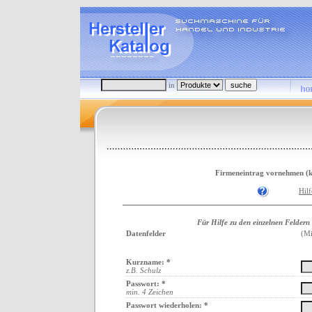
in
Firmeneintrag vornehmen (ko
Hil
Für Hilfe zu den einzelnen Feldern
Datenfelder
(Mi
Kurzname: *
z.B. Schulz
Passwort: *
min. 4 Zeichen
Passwort wiederholen: *