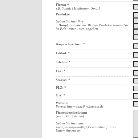
Firma: *
z.B. Schulz Metallwaren GmbH
Produkte:
Geben Sie hier Ihre
5
Hauptprodukte
ein. Weitere Produkte können Sie
im Feld weiter unten angeben
Ansprechpartner: *
E-Mail: *
Telefon: *
Fax: *
Strasse: *
PLZ: *
Ort: *
Website:
Format http://www.ihredomain.de
Firmenbeschreibung:
(max. 300 Zeichen)
Geben Sie hier eine
kurze, aussagekräftige Beschreibung Ihres
Unternehmens an.