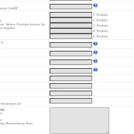
llwaren GmbH
1. Produkt
2. Produkt
re
ein. Weitere Produkte können Sie
3. Produkt
ten angeben
4. Produkt
5. Produkt
 *
.ihredomain.de
ung:
n)
ne
ftige Beschreibung Ihres