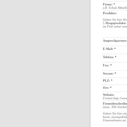
Firma: *
z.B. Schulz Meta
Produkte:
Geben Sie hier Ih
5
Hauptprodukte
im Feld weiter un
Ansprechpartner:
E-Mail: *
Telefon: *
Fax: *
Strasse: *
PLZ: *
Ort: *
Website:
Format http://www
Firmenbeschreib
(max. 300 Zeiche
Geben Sie hier ei
kurze, aussagekrä
Unternehmens an.