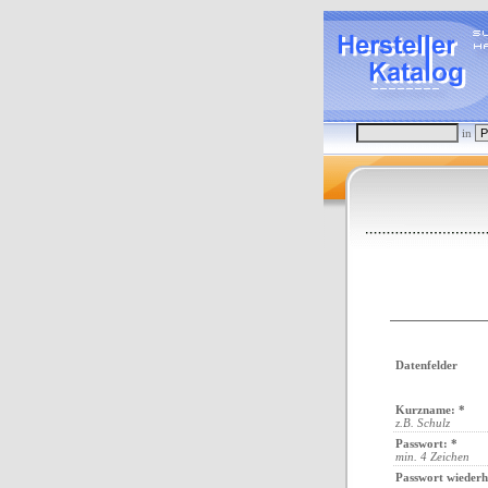
in
Datenfelder
Kurzname: *
z.B. Schulz
Passwort: *
min. 4 Zeichen
Passwort wiederh