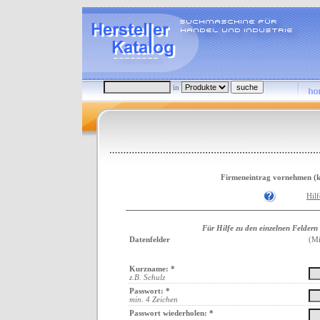
in
Firmeneintrag vornehmen (ko
Hil
Für Hilfe zu den einzelnen Feldern
Datenfelder
(Mi
Kurzname: *
z.B. Schulz
Passwort: *
min. 4 Zeichen
Passwort wiederholen: *