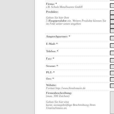
Firma: *
z.B. Schulz Metallwaren GmbH
Produkte:
Geben Sie hier Ihre
5
Hauptprodukte
ein. Weitere Produkte können Sie
im Feld weiter unten angeben
Ansprechpartner: *
E-Mail: *
Telefon: *
Fax: *
Strasse: *
PLZ: *
Ort: *
Website:
Format http://www.ihredomain.de
Firmenbeschreibung:
(max. 300 Zeichen)
Geben Sie hier eine
kurze, aussagekräftige Beschreibung Ihres
Unternehmens an.