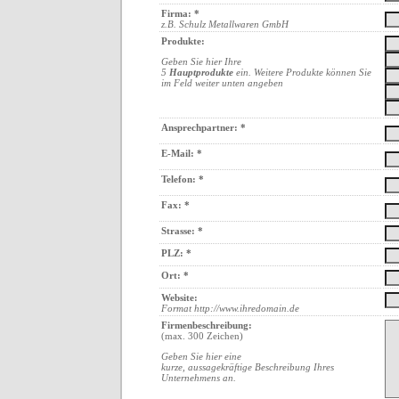
Firma: *
z.B. Schulz Metallwaren GmbH
Produkte:
Geben Sie hier Ihre
5
Hauptprodukte
ein. Weitere Produkte können Sie
im Feld weiter unten angeben
Ansprechpartner: *
E-Mail: *
Telefon: *
Fax: *
Strasse: *
PLZ: *
Ort: *
Website:
Format http://www.ihredomain.de
Firmenbeschreibung:
(max. 300 Zeichen)
Geben Sie hier eine
kurze, aussagekräftige Beschreibung Ihres
Unternehmens an.