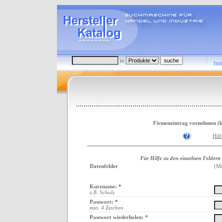
in
Firmeneintrag vornehmen (ko
Hil
Für Hilfe zu den einzelnen Feldern
Datenfelder
(Mi
Kurzname: *
z.B. Schulz
Passwort: *
min. 4 Zeichen
Passwort wiederholen: *