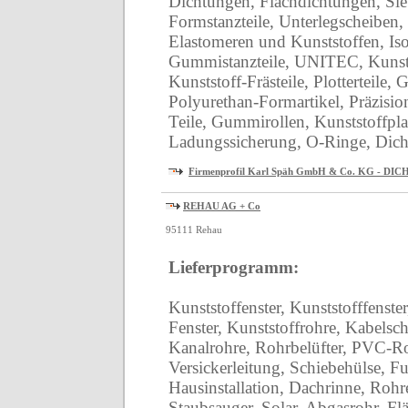
Dichtungen, Flachdichtungen, Si
Formstanzteile, Unterlegscheiben, S
Elastomeren und Kunststoffen, Iso
Gummistanzteile, UNITEC, Kunsts
Kunststoff-Frästeile, Plotterteile,
Polyurethan-Formartikel, Präzision
Teile, Gummirollen, Kunststoffpla
Ladungssicherung, O-Ringe, Dich
Firmenprofil Karl Späh GmbH & Co. KG - D
REHAU AG + Co
95111 Rehau
Lieferprogramm:
Kunststoffenster, Kunststofffenste
Fenster, Kunststoffrohre, Kabelsc
Kanalrohre, Rohrbelüfter, PVC-R
Versickerleitung, Schiebehülse, 
Hausinstallation, Dachrinne, Rohre
Staubsauger, Solar, Abgasrohr, F