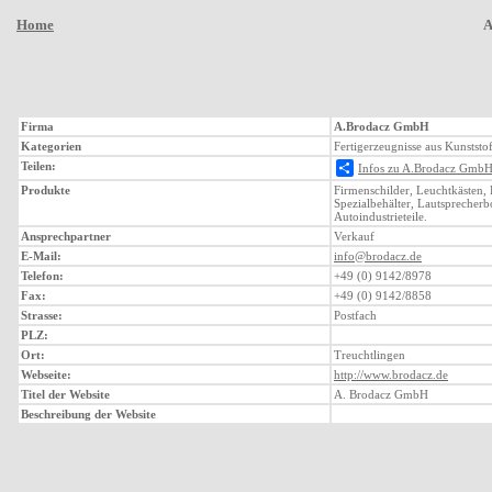
Home
A
Firma
A.Brodacz GmbH
Kategorien
Fertigerzeugnisse aus Kunststo
Teilen:
Infos zu A.Brodacz GmbH 
Produkte
Firmenschilder, Leuchtkästen, 
Spezialbehälter, Lautsprecherb
Autoindustrieteile.
Ansprechpartner
Verkauf
E-Mail:
info@brodacz.de
Telefon:
+49 (0) 9142/8978
Fax:
+49 (0) 9142/8858
Strasse:
Postfach
PLZ:
Ort:
Treuchtlingen
Webseite:
http://www.brodacz.de
Titel der Website
A. Brodacz GmbH
Beschreibung der Website